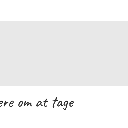
 hos Søllerød
Issa. På trods
e en løsning.
.
“
ere om at tage