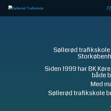
F
Søllerød trafikskol
Storkøbenha
Siden 1999 har BK Køres
både b
Med man
Søllerød trafikskole b