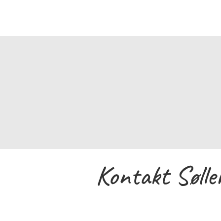
“
Det har vær
trafikskole. 
af komplikat
V
Kontakt Sølle