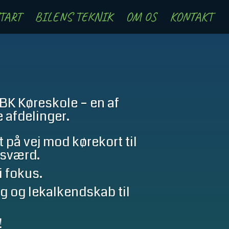
TART
BILENS TEKNIK
OM OS
KONTAKT
BK Køreskole – en af
 afdelinger.
 på vej mod kørekort til
gsværd.
i fokus.
ng og lekalkendskab til
!