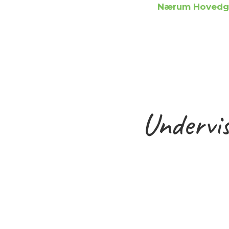
Nærum Hovedga
Undervi
28 444 2