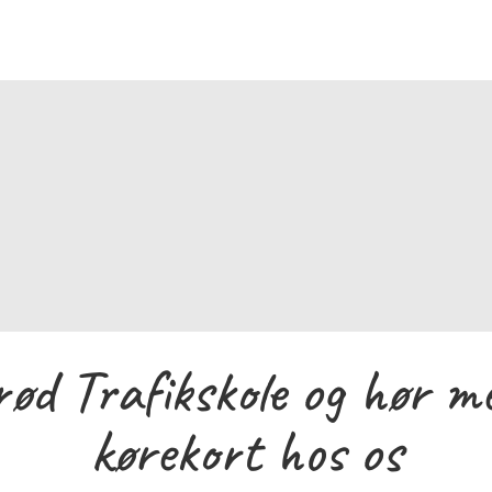
et en fornøjelse at gennemføre mit kørekort forløb
Jeg giver min varmeste anbefalinger til kørelæreren 
ioner, var han altid villig til at hjælpe med at find
anvittig god kørelære og et endnu bedre menneske
rød Trafikskole og hør m
kørekort hos os