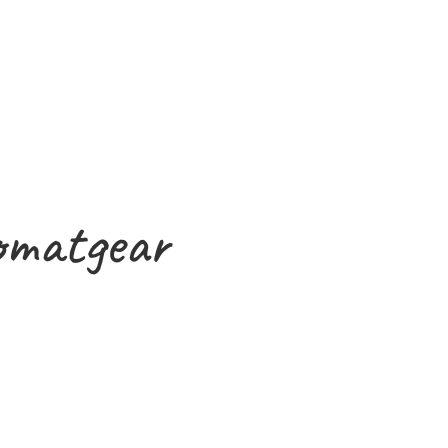
Send
=
11 + 13
omatgear