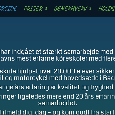
ORSIDE
PRISER
GENERHVERV
HOLDS
e har indgået et stærkt samarbejde med 
vns mest erfarne køreskoler med flere
kole hjulpet over 20.000 elever sikkert
il og motorcykel med hovedsæde i Ba
ge års erfaring er kvalitet og tryghed 
ringer ligeledes mere end 20 års erfari
samarbejdet.
Tilmeld dig idag – og kom godt fra start